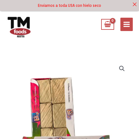
Ir
Enviamos a toda USA con hielo seco
Ir al
al
contenido
contenido
Bocadillo
de
Guayaba
Latino
12
Unidades
cantidad