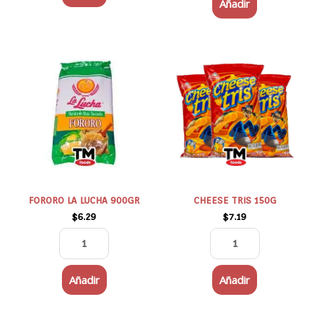
Añadir
FORORO
CHEESE
LA
TRIS
LUCHA
150G
900GR
cantidad
cantidad
FORORO LA LUCHA 900GR
CHEESE TRIS 150G
$
6.29
$
7.19
Añadir
Añadir