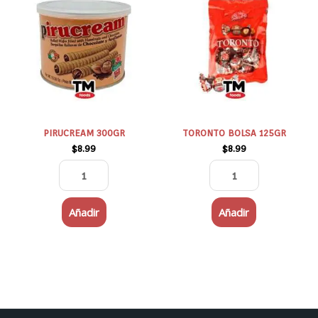
300GR
BOLSA
cantidad
125GR
cantidad
PIRUCREAM 300GR
TORONTO BOLSA 125GR
$
8.99
$
8.99
Añadir
Añadir