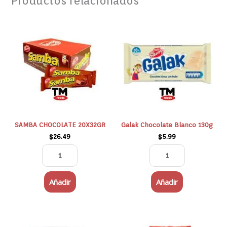
Productos relacionados
SAMBA
Galak
CHOCOLATE
Chocolate
20X32GR
Blanco
cantidad
130g
cantidad
SAMBA CHOCOLATE 20X32GR
Galak Chocolate Blanco 130g
$
26.49
$
5.99
Añadir
Añadir
PIRUCREAM
TORONTO