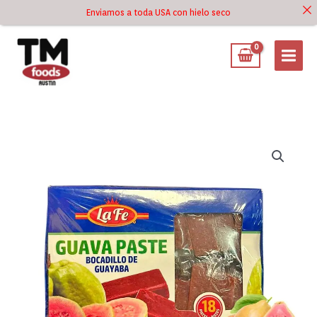
Ir
Enviamos a toda USA con hielo seco
Ir al
al
contenido
contenido