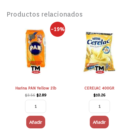
Productos relacionados
El
El
Harina
CERELAC
-19%
precio
precio
PAN
400GR
original
actual
Yellow
cantidad
era:
es:
$3.56.
$2.89.
2lb
cantidad
Harina PAN Yellow 2lb
CERELAC 400GR
$
3.56
$
2.89
$
10.26
Añadir
Añadir