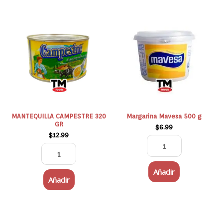
MANTEQUILLA
Margarina
CAMPESTRE
Mavesa
320
500
GR
g
cantidad
cantidad
MANTEQUILLA CAMPESTRE 320
Margarina Mavesa 500 g
GR
$
6.99
$
12.99
Añadir
Añadir