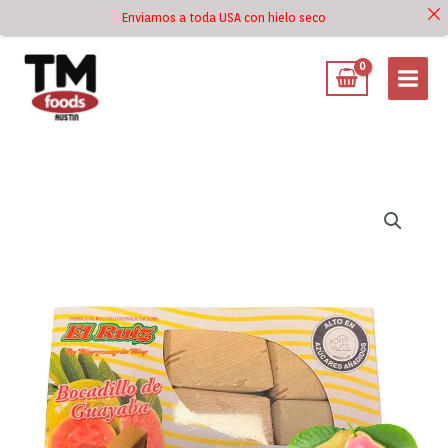
Ir
Enviamos a toda USA con hielo seco
Ir al
al
contenido
contenido