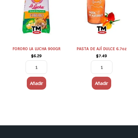
900GR
DULCE
cantidad
6.7oz
cantidad
FORORO LA LUCHA 900GR
PASTA DE AJÍ DULCE 6.7oz
$
6.29
$
7.49
Añadir
Añadir