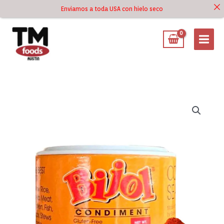
Ir
Enviamos a toda USA con hielo seco
Ir al
al
contenido
contenido
Bijol
(Carmencita)
Colorante
de
Comida
0.5
oz
cantidad