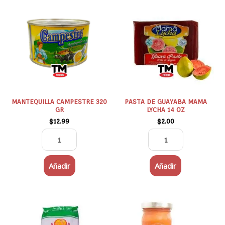
CAMPESTRE
DE
320
GUAYABA
GR
MAMA
cantidad
LYCHA
14
OZ
cantidad
MANTEQUILLA CAMPESTRE 320
PASTA DE GUAYABA MAMA
GR
LYCHA 14 OZ
$
12.99
$
2.00
Añadir
Añadir
FORORO
PASTA
LA
DE
LUCHA
AJÍ