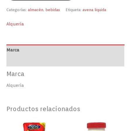
Categorías:
almacén
,
bebidas
Etiqueta:
avena liquida
Alquería
Marca
Valoraciones (0)
Marca
Alquería
Productos relacionados
FRIJOLES
MAYONESA
DE
MAVESA