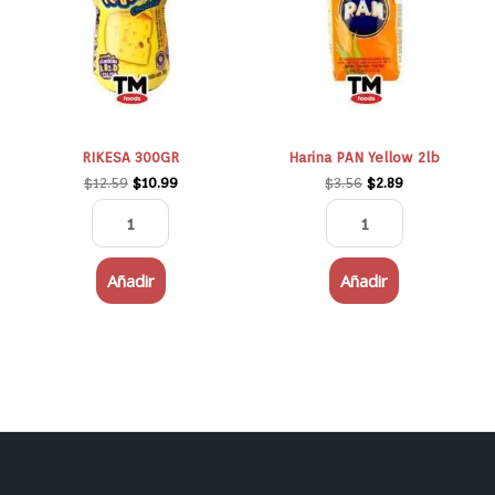
2lb
cantidad
RIKESA 300GR
Harina PAN Yellow 2lb
$
12.59
$
10.99
$
3.56
$
2.89
Añadir
Añadir