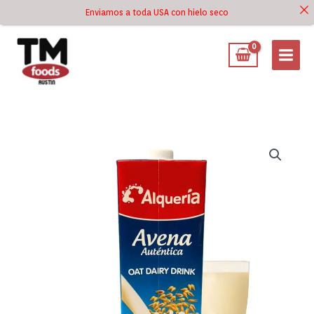
Ir
Enviamos a toda USA con hielo seco
Ir al
al
contenido
contenido
Avena
Alquería
1
Litro
cantidad