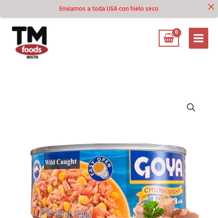
Ir
Enviamos a toda USA con hielo seco
Ir al
al
contenido
contenido
Atún
con
Maíz
Dulce
GOYA
140
gramos
cantidad