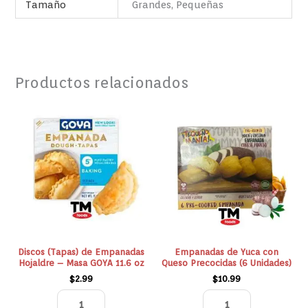
Tamaño
Grandes, Pequeñas
Productos relacionados
Discos
Empanadas
(Tapas)
de
de
Yuca
Empanadas
con
Hojaldre
Queso
-
Precocidas
Masa
(6
GOYA
Unidades)
11.6
cantidad
oz
Discos (Tapas) de Empanadas
Empanadas de Yuca con
Hojaldre – Masa GOYA 11.6 oz
Queso Precocidas (6 Unidades)
cantidad
$
2.99
$
10.99