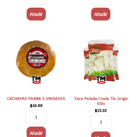
Añadir
Añadir
CACHAPAS
Yuca
PANNA
Pelada
5
Cruda
UNIDADES
Tío
cantidad
Jorge
5lbs
cantidad
CACHAPAS PANNA 5 UNIDADES
Yuca Pelada Cruda Tío Jorge
5lbs
$
16.99
$
15.32
Añadir