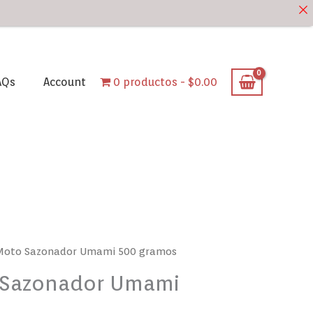
AQs
Account
0 productos
$0.00
-Moto Sazonador Umami 500 gramos
 Sazonador Umami