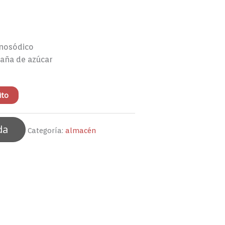
i
nosódico
caña de azúcar
ito
da
Categoría:
almacén