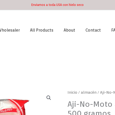
Enviamos a toda USA con hielo seco
holesaler
All Products
About
Contact
F
Aji-
Inicio
/
almacén
/ Aji-No
No-
Aji-No-Moto
Moto
500 gramos
Sazonador