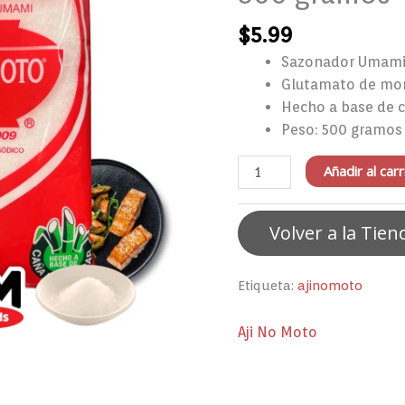
Umami
$
5.99
500
gramos
Sazonador Umam
cantidad
Glutamato de mo
Hecho a base de 
Peso: 500 gramos
Añadir al carr
Volver a la Tien
Etiqueta:
ajinomoto
Aji No Moto