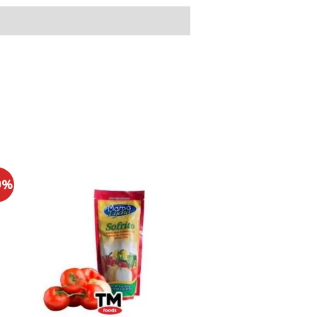
SOFRITO
9%
CRIOLLO
MAMA
LYCHA
8
OZ
cantidad