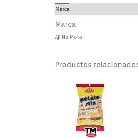
Marca
Valoraciones (0)
Marca
Aji No Moto
Productos relacionado
PAPITAS
REAL
HAMBURGUESAS
/
PERROS
CALIENTES
14OZ
cantidad